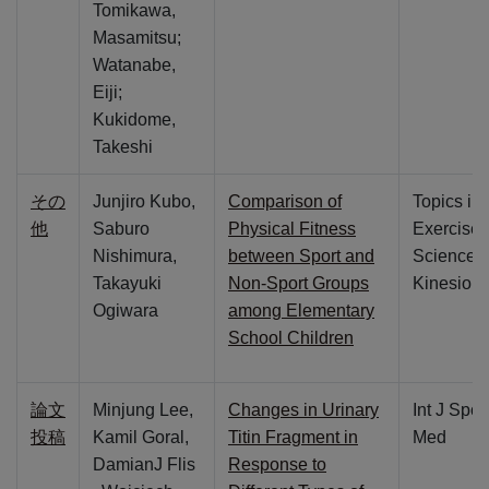
Tomikawa,
Masamitsu;
Watanabe,
Eiji;
Kukidome,
Takeshi
その
Junjiro Kubo,
Comparison of
Topics in
他
Saburo
Physical Fitness
Exercise
Nishimura,
between Sport and
Science 
Takayuki
Non-Sport Groups
Kinesiolo
Ogiwara
among Elementary
School Children
論文
Minjung Lee,
Changes in Urinary
Int J Spor
投稿
Kamil Goral,
Titin Fragment in
Med
DamianJ Flis
Response to