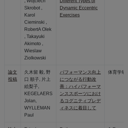
, Wojciech
Different Types of
Skrobot ,
Dynamic Eccentric
Karol
Exercises
Cieminski ,
RobertA Olek
, Takayuki
Akimoto ,
Wieslaw
Ziolkowski
論文
久木留 毅, 野
パフォーマンス向上
体育学研
投稿
口 順子, 片上
につながる行動改
絵梨子,
善：ハイパフォーマ
KEGELAERS
ンススポーツにおけ
Jolan,
るコグニティブレデ
WYLLEMAN
ィネスに着目して
Paul