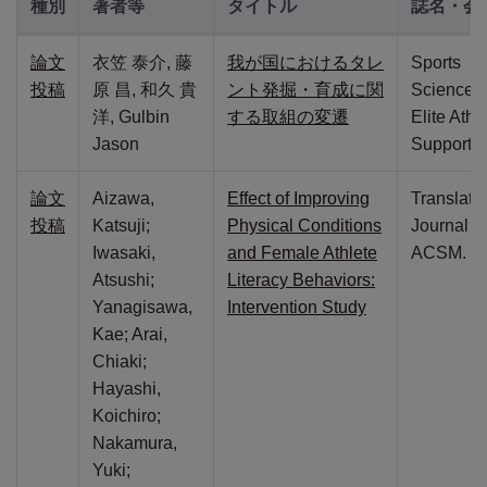
種別
著者等
タイトル
誌名・会
研究情報アーカイブ（v3）
論文
衣笠 泰介, 藤
我が国におけるタレ
Sports
投稿
原 昌, 和久 貴
ント発掘・育成に関
Science i
洋, Gulbin
する取組の変遷
Elite Athl
Jason
Support
論文
Aizawa,
Effect of Improving
Translati
投稿
Katsuji;
Physical Conditions
Journal of
Iwasaki,
and Female Athlete
ACSM.
Atsushi;
Literacy Behaviors:
Yanagisawa,
Intervention Study
Kae; Arai,
Chiaki;
Hayashi,
Koichiro;
Nakamura,
Yuki;