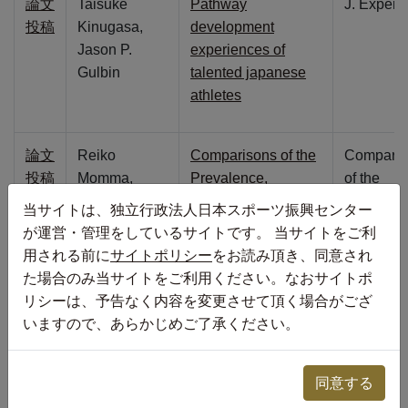
論文
Taisuke
Pathway
J. Expert.
投稿
Kinugasa,
development
Jason P.
experiences of
Gulbin
talented japanese
athletes
論文
Reiko
Comparisons of the
Comparis
投稿
Momma,
Prevalence,
of the
Yoshio
Severity, and Risk
prevalenc
当サイトは、独立行政法人日本スポーツ振興センター
Nakata,
Factors of
severity, 
が運営・管理をしているサイトです。 当サイトをご利
Akemi Sawai,
Dysmenorrhea
risk factor
用される前に
サイトポリシー
をお読み頂き、同意され
Maho
between Japanese
dysmenor
た場合のみ当サイトをご利用ください。なおサイトポ
Takeda,
Female Athletes
between
リシーは、予告なく内容を変更させて頂く場合がござ
Hiroaki
and Non-Athletes in
Japanese
いますので、あらかじめご了承ください。
Natsui, Naoki
Universities
female
Mukai, Koichi
athletes 
同意する
Watanabe
non-athle
in univers