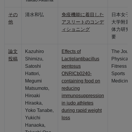
その
清水和弘
免疫機能に着目した
日本女子
他
アスリートのコンデ
大学附属
ィショニング
体力研究
要
論文
Kazuhiro
Effects of
The Journ
投稿
Shimizu,
Lactiplantibacillus
Physical
Satoshi
pentosus
Fitness a
Hattori,
ONRICb0240-
Sports
Megumi
containing food on
Medicine
Matsumoto,
reducing
Hiroaki
immunosuppression
Hiraoka,
in judo athletes
Yoko Tanabe,
during rapid weight
Yukichi
loss
Hanaoka,