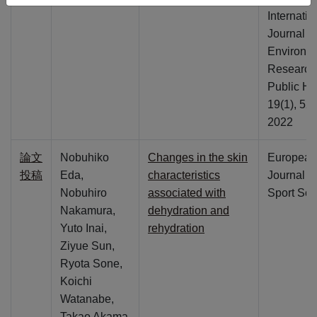
Internatio
Journal of
Environm
Research
Public He
19(1), 52,
2022
論文
Nobuhiko
Changes in the skin
European
投稿
Eda,
characteristics
Journal of
Nobuhiro
associated with
Sport Sci
Nakamura,
dehydration and
Yuto Inai,
rehydration
Ziyue Sun,
Ryota Sone,
Koichi
Watanabe,
Takao Akama